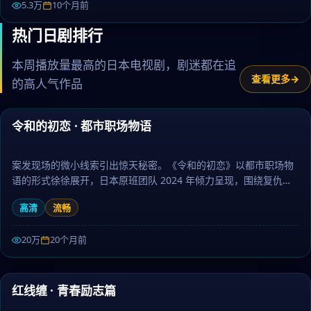
5.3万
10个月前
热门日剧排行
本周播放量最高的日本电视剧，剧迷都在追
查看更多
的高人气作品
82:40
令和的初恋 · 都市职场物语
热门
案发现场的微小线索引出惊天秘密。《令和的初恋》以都市职场物
语的形式徐徐展开，日本原班团队 2024 年倾力呈现，围绕复仇、
真相与放下层层推进，作为犯罪题材，画面唯美、情感真挚动人。
高清
流畅
日剧大全提供高清完整版日本电视剧免费在线观看。
20万
20个月前
99:57
红线缠 · 青春励志篇
热门