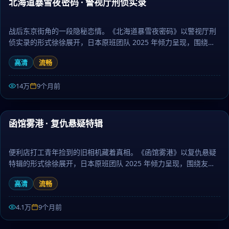
北海道暴雪夜密码 · 警视厅刑侦实录
最新
战后东京街角的一段隐秘恋情。《北海道暴雪夜密码》以警视厅刑
侦实录的形式徐徐展开，日本原班团队 2025 年倾力呈现，围绕记
忆、约定与守护层层推进，作为动作题材，人物刻画立体、台词余
高清
流畅
韵悠长。日剧大全提供高清完整版日本电视剧免费在线观看。
14万
9个月前
46:32
函馆雾港 · 复仇悬疑特辑
最新
便利店打工青年捡到的旧相机藏着真相。《函馆雾港》以复仇悬疑
特辑的形式徐徐展开，日本原班团队 2025 年倾力呈现，围绕友
情、梦想与坚持层层推进，作为科幻题材，画面唯美、情感真挚动
高清
流畅
人。日剧大全提供高清完整版日本电视剧免费在线观看。
4.1万
9个月前
99:15