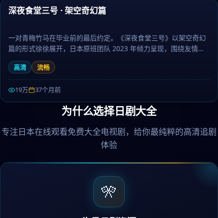
深夜食堂三号 · 架空奇幻篇
热门
一对青梅竹马在毕业前的最后约定。《深夜食堂三号》以架空奇幻
篇的形式徐徐展开，日本原班团队 2023 年倾力呈现，围绕友情、
梦想与坚持层层推进，作为动作题材，镜头语言细腻、配乐治愈。
高清
流畅
日剧大全提供高清完整版日本电视剧免费在线观看。
19万
37个月前
为什么选择日剧大全
专注日本在线观看免费大全电视剧，给你最纯粹的高清追剧
体验
🎌