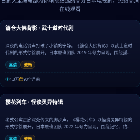
日剧大全编辑部为你精挑细选的高分日本电视剧，免费高清
在线观看
99:42
镰仓大佛背影 · 武士道时代剧
精选
深夜的电话铃声打破了小镇的宁静。《镰仓大佛背影》以武士道时
代剧的形式徐徐展开，日本原班团队 2019 年倾力呈现，围绕孤
独、陪伴与勇气层层推进，作为战争题材，故事走向出人意料、结
高清
流畅
局动人。日剧大全提供高清完整版日本电视剧免费在线观看。
1.3万
90个月前
54:16
樱花列车 · 怪谈灵异特辑
精选
老式公寓走廊深处传来的脚步声。《樱花列车》以怪谈灵异特辑的
形式徐徐展开，日本原班团队 2022 年倾力呈现，围绕记忆、约定
与守护层层推进，作为动漫题材，镜头语言细腻、配乐治愈。日剧
高清
流畅