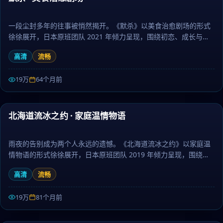
一段尘封多年的往事被悄然揭开。《默杀》以美食治愈剧场的形式
徐徐展开，日本原班团队 2021 年倾力呈现，围绕初恋、成长与离
别层层推进，作为爱情题材，节奏张弛有度、伏笔环环相扣。日剧
高清
流畅
大全提供高清完整版日本电视剧免费在线观看。
19万
64个月前
52:26
北海道流冰之约 · 家庭温情物语
热门
雨夜的告别成为两个人永远的遗憾。《北海道流冰之约》以家庭温
情物语的形式徐徐展开，日本原班团队 2019 年倾力呈现，围绕记
忆、约定与守护层层推进，作为科幻题材，人物刻画立体、台词余
高清
流畅
韵悠长。日剧大全提供高清完整版日本电视剧免费在线观看。
19万
81个月前
45:22