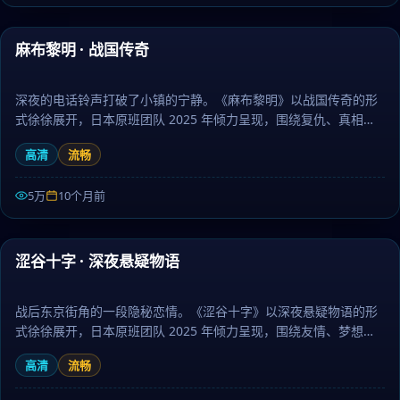
43:45
麻布黎明 · 战国传奇
最新
深夜的电话铃声打破了小镇的宁静。《麻布黎明》以战国传奇的形
式徐徐展开，日本原班团队 2025 年倾力呈现，围绕复仇、真相与
放下层层推进，作为爱情题材，节奏张弛有度、伏笔环环相扣。日
高清
流畅
剧大全提供高清完整版日本电视剧免费在线观看。
5万
10个月前
52:31
涩谷十字 · 深夜悬疑物语
最新
战后东京街角的一段隐秘恋情。《涩谷十字》以深夜悬疑物语的形
式徐徐展开，日本原班团队 2025 年倾力呈现，围绕友情、梦想与
坚持层层推进，作为悬疑题材，画面唯美、情感真挚动人。日剧大
高清
流畅
全提供高清完整版日本电视剧免费在线观看。