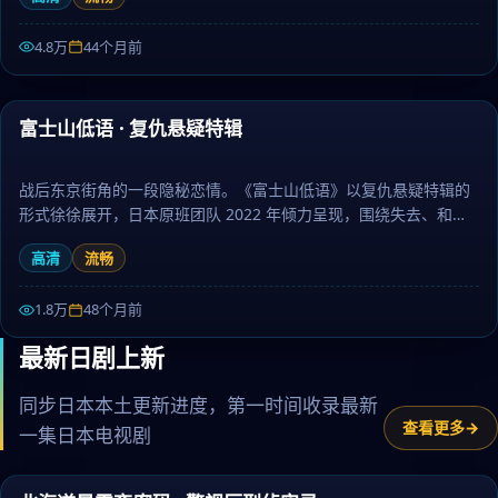
大全提供高清完整版日本电视剧免费在线观看。
4.8万
44个月前
55:30
富士山低语 · 复仇悬疑特辑
精选
战后东京街角的一段隐秘恋情。《富士山低语》以复仇悬疑特辑的
形式徐徐展开，日本原班团队 2022 年倾力呈现，围绕失去、和解
与重生层层推进，作为惊悚题材，镜头语言细腻、配乐治愈。日剧
高清
流畅
大全提供高清完整版日本电视剧免费在线观看。
1.8万
48个月前
最新日剧上新
同步日本本土更新进度，第一时间收录最新
查看更多
一集日本电视剧
55:02