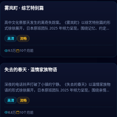
雾岚町 · 综艺特别篇
最新
高中文化祭那天发生的离奇失踪案。《雾岚町》以综艺特别篇的形
式徐徐展开，日本原班团队 2025 年倾力呈现，围绕记忆、约定与
守护层层推进，作为动漫题材，节奏张弛有度、伏笔环环相扣。日
高清
流畅
剧大全提供高清完整版日本电视剧免费在线观看。
9.5万
10个月前
68:48
失去的春天 · 温情家族物语
最新
深夜的电话铃声打破了小镇的宁静。《失去的春天》以温情家族物
语的形式徐徐展开，日本原班团队 2025 年倾力呈现，围绕亲情、
信念与救赎层层推进，作为爱情题材，剧情兼具张力与人文厚度。
高清
流畅
日剧大全提供高清完整版日本电视剧免费在线观看。
8.8万
10个月前